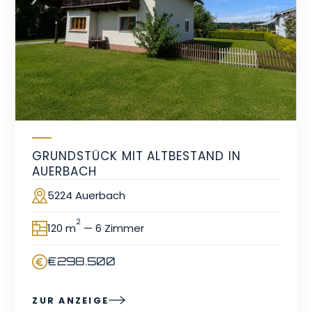
GRUNDSTÜCK MIT ALTBESTAND IN
AUERBACH
5224 Auerbach
Ort
2
120 m
— 6 Zimmer
Fläche
€298.500
Preis
ZUR ANZEIGE