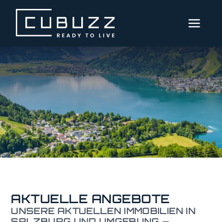
MENÜ
AKTUELLE
IMMOBILIEN
DIENSTLEISTUNGEN
ÜBER
UNS
SERVICE
AKTUELLE ANGEBOTE
IMPRESSUM
UNSERE AKTUELLEN IMMOBILIEN IN
DATENSCHUTZ
SALZBURG UND UMGEBUNG —