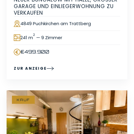
ARAGE UND EINLIEGERWOHNUNG ZU V
ERKAUFEN
4849 Puchkirchen am Trattberg
Ort
2
241 m
— 9 Zimmer
Fläche
€499.900
Preis
ZUR ANZEIGE
KAUF