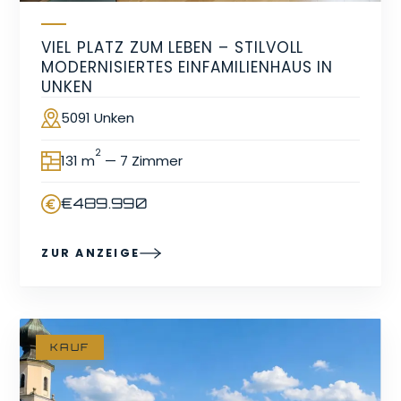
VIEL PLATZ ZUM LEBEN – STILVOLL
MODERNISIERTES EINFAMILIENHAUS IN
UNKEN
5091 Unken
Ort
2
131 m
— 7 Zimmer
Fläche
€489.990
Preis
ZUR ANZEIGE
KAUF