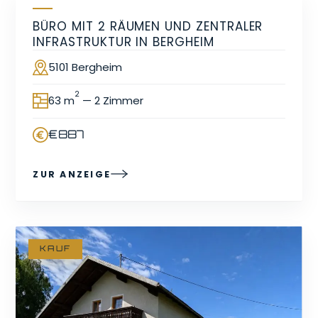
MIETE
BÜRO MIT 2 RÄUMEN UND ZENTRALER
INFRASTRUKTUR IN BERGHEIM
5101 Bergheim
Ort
2
63 m
— 2 Zimmer
Fläche
€887
Preis
ZUR ANZEIGE
KAUF