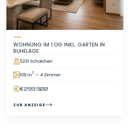
WOHNUNG IM 1.OG INKL. GARTEN IN
RUHELAGE
5231 Schalchen
Ort
2
109 m
— 4 Zimmer
Fläche
€299.900
Preis
ZUR ANZEIGE