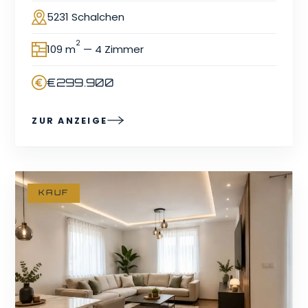
5231 Schalchen
Ort
2
109 m
— 4 Zimmer
Fläche
€299.900
Preis
ZUR ANZEIGE
KAUF