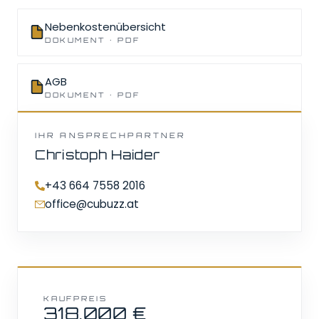
Laden akzeptieren Sie die Datenschutzrichtlinien von
Google.
Nebenkostenübersicht
DOKUMENT · PDF
Karte laden
Alle laden
AGB
DOKUMENT · PDF
IHR ANSPRECHPARTNER
Christoph Haider
+43 664 7558 2016
office@cubuzz.at
KAUFPREIS
318.000 €