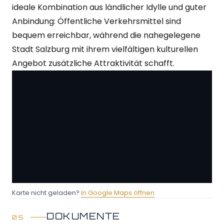
ideale Kombination aus ländlicher Idylle und guter
Anbindung: Öffentliche Verkehrsmittel sind
bequem erreichbar, während die nahegelegene
Stadt Salzburg mit ihrem vielfältigen kulturellen
Angebot zusätzliche Attraktivität schafft.
Karte nicht geladen?
In Google Maps öffnen
DOKUMENTE
Diese Karte wird von Google Maps geladen. Durch das