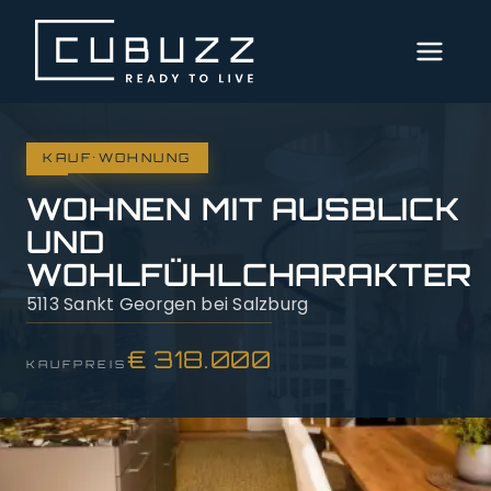
MENÜ
AKTUELLE
·
IMMOBILIEN
KAUF
WOHNUNG
WOHNEN MIT AUSBLICK
DIENSTLEISTUNGEN
UND
WOHLFÜHLCHARAKTER
ÜBER
5113 Sankt Georgen bei Salzburg
UNS
€ 318.000
SERVICE
KAUFPREIS
IMPRESSUM
DATENSCHUTZ