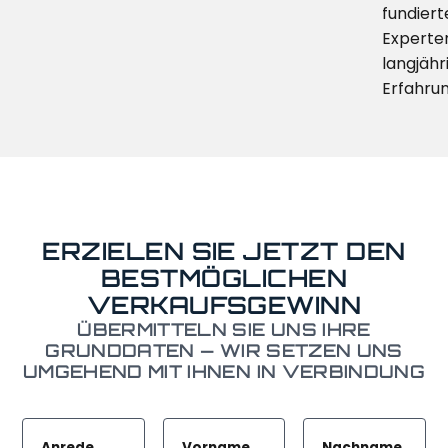
fundier
Experte
langjähr
Erfahrun
ERZIELEN SIE JETZT DEN
BESTMÖGLICHEN
VERKAUFSGEWINN
ÜBERMITTELN SIE UNS IHRE
GRUNDDATEN — WIR SETZEN UNS
UMGEHEND MIT IHNEN IN VERBINDUNG
Anrede
Vorname
Nachname