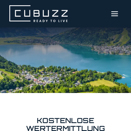
MENÜ
AKTUELLE
IMMOBILIEN
DIENSTLEISTUNGEN
Immobilienverkauf
Immobiliensuche
Kostenlose
Wertermittlung
Finanzierung
KOSTENLOSE
WERTERMITTLUNG