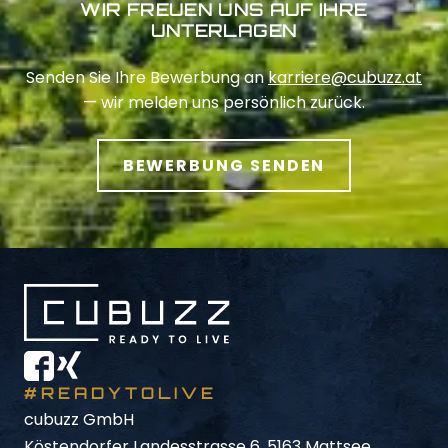
WIR FREUEN UNS AUF IHRE
UNTERLAGEN
Senden Sie Ihre Bewerbung an
karriere@cubuzz.at
— wir melden uns persönlich zurück.
BEWERBUNG SENDEN
#READYTOLIVE
cubuzz GmbH
Köstendorfer Landesstrasse 6, 5163 Mattsee