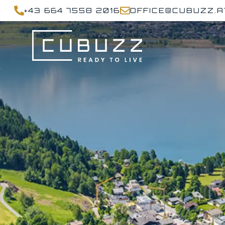
+43 664 7558 2016
OFFICE@CUBUZZ.A
MENÜ
AKTUELLE
IMMOBILIEN
DIENSTLEISTUNGEN
ÜBER
UNS
Unternehmen
Team
Karriere