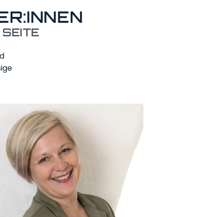
R:INNEN
SEITE
nd
sige