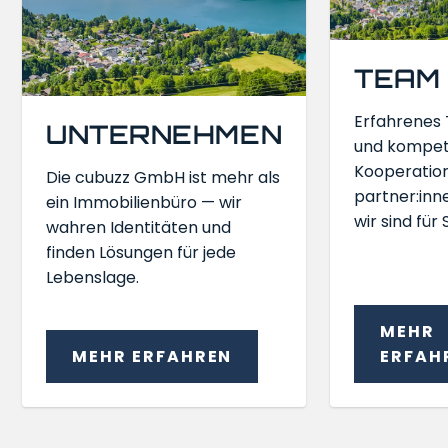
TEAM
Erfahrenes
UNTERNEHMEN
und kompe
Kooperatio
Die cubuzz GmbH ist mehr als
partner:inn
ein Immobilienbüro — wir
wir sind für 
wahren Identitäten und
finden Lösungen für jede
Lebenslage.
MEHR
MEHR ERFAHREN
ERFAH