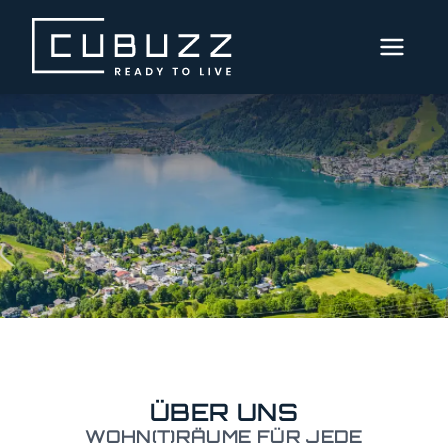
MENÜ
AKTUELLE
IMMOBILIEN
DIENSTLEISTUNGEN
ÜBER
UNS
Unternehmen
Team
ÜBER UNS
Karriere
WOHN(T)RÄUME FÜR JEDE