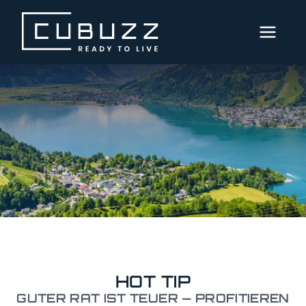
MENÜ
AKTUELLE
IMMOBILIEN
DIENSTLEISTUNGEN
ÜBER
UNS
SERVICE
Hot
HOT TIP
Tip
GUTER RAT IST TEUER — PROFITIEREN