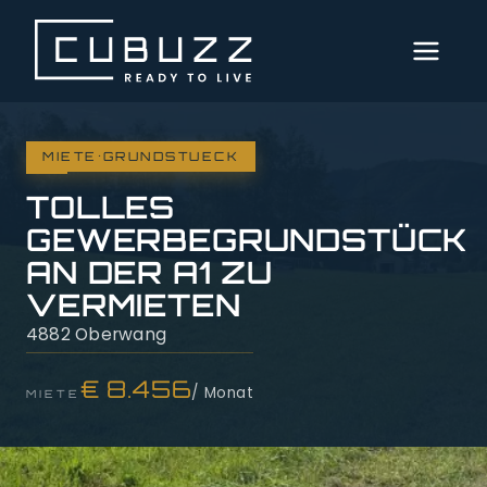
MENÜ
AKTUELLE
·
IMMOBILIEN
MIETE
GRUNDSTUECK
TOLLES
DIENSTLEISTUNGEN
GEWERBEGRUNDSTÜCK
AN DER A1 ZU
ÜBER
VERMIETEN
UNS
4882 Oberwang
SERVICE
€ 8.456
/ Monat
MIETE
IMPRESSUM
DATENSCHUTZ