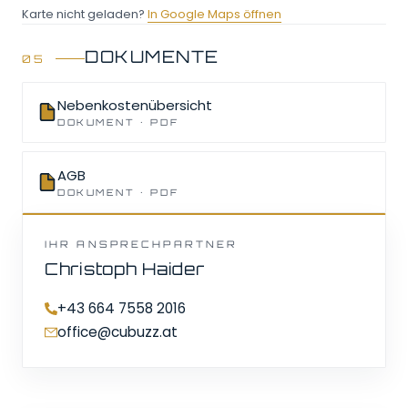
Karte nicht geladen?
In Google Maps öffnen
DOKUMENTE
Diese Karte wird von Google Maps geladen. Durch das
Laden akzeptieren Sie die Datenschutzrichtlinien von
Google.
Nebenkostenübersicht
DOKUMENT · PDF
Karte laden
Alle laden
AGB
DOKUMENT · PDF
IHR ANSPRECHPARTNER
Christoph Haider
+43 664 7558 2016
office@cubuzz.at