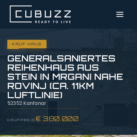
MENÜ
AKTUELLE
·
IMMOBILIEN
KAUF
HAUS
GENERALSANIERTES
DIENSTLEISTUNGEN
REIHENHAUS AUS
STEIN IN MRGANI NAHE
ÜBER
ROVINJ (CA. 11KM
UNS
LUFTLINIE)
SERVICE
52352 Kanfanar
€ 380.000
KAUFPREIS
IMPRESSUM
DATENSCHUTZ