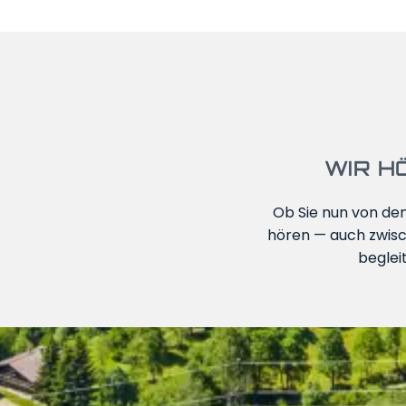
WIR H
Ob Sie nun von de
hören — auch zwisc
beglei