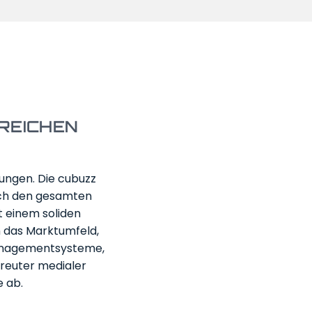
REICHEN
ungen. Die cubuzz
rch den gesamten
 einem soliden
h das Marktumfeld,
managementsysteme,
treuter medialer
e ab.