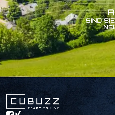
A
SIND SI
NE