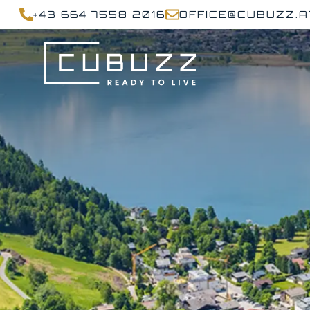
+43 664 7558 2016
OFFICE@CUBUZZ.A
MENÜ
AKTUELLE
IMMOBILIEN
DIENSTLEISTUNGEN
ÜBER
UNS
Unternehmen
Team
Karriere