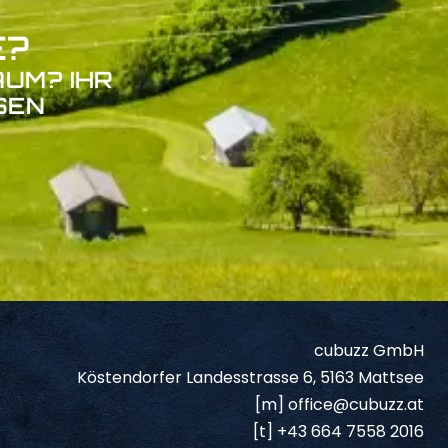
E?
AUM? IHR
N L
cubuzz GmbH
Köstendorfer Landesstrasse 6, 5163 Mattsee
[m]
office@cubuzz.at
[t]
+43 664 7558 2016