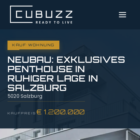
MENÜ
AKTUELLE
·
IMMOBILIEN
KAUF
WOHNUNG
NEUBAU: EXKLUSIVES
DIENSTLEISTUNGEN
PENTHOUSE IN
RUHIGER LAGE IN
ÜBER
SALZBURG
UNS
5020 Salzburg
SERVICE
€ 1.200.000
KAUFPREIS
IMPRESSUM
DATENSCHUTZ