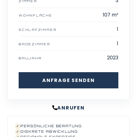
3
ZIMMER
107 m²
WOHNFLÄCHE
1
SCHLAFZIMMER
1
BADEZIMMER
2023
BAUJAHR
ANFRAGE SENDEN
ANRUFEN
✓
PERSÖNLICHE BERATUNG
✓
DISKRETE ABWICKLUNG