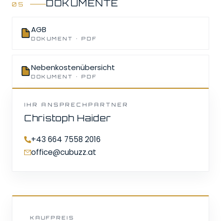
DOKUMENTE
Diese Karte wird von Google Maps geladen. Durch das
Laden akzeptieren Sie die Datenschutzrichtlinien von
Google.
AGB
DOKUMENT · PDF
Karte laden
Alle laden
Nebenkostenübersicht
DOKUMENT · PDF
IHR ANSPRECHPARTNER
Christoph Haider
+43 664 7558 2016
office@cubuzz.at
KAUFPREIS