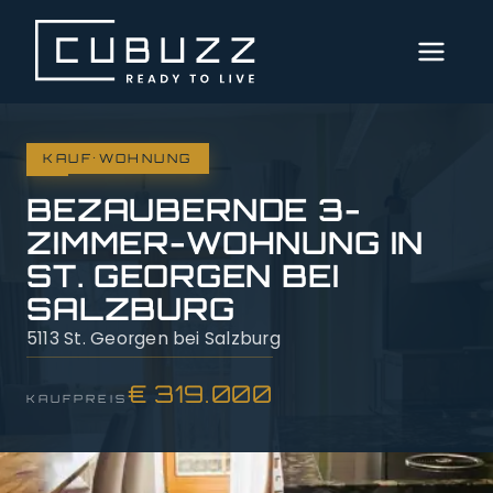
MENÜ
AKTUELLE
·
IMMOBILIEN
KAUF
WOHNUNG
BEZAUBERNDE 3-
DIENSTLEISTUNGEN
ZIMMER-WOHNUNG IN
ST. GEORGEN BEI
ÜBER
SALZBURG
UNS
5113 St. Georgen bei Salzburg
SERVICE
€ 319.000
KAUFPREIS
IMPRESSUM
DATENSCHUTZ