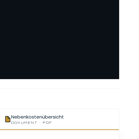
Nebenkostenübersicht
DOKUMENT · PDF
aps geladen. Durch das Laden