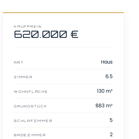
KAUFPREIS
620.000 €
Haus
ART
6.5
ZIMMER
130 m²
WOHNFLÄCHE
883 m²
GRUNDSTÜCK
5
SCHLAFZIMMER
2
BADEZIMMER