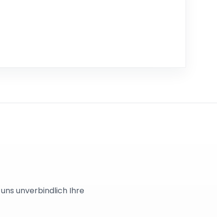
utzrichtlinien von Google.
Alle laden
 uns unverbindlich Ihre