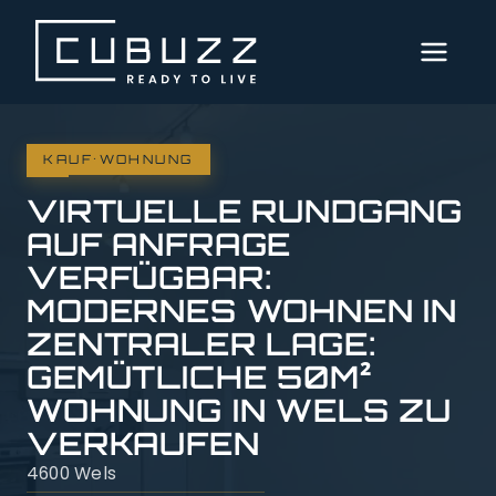
MENÜ
AKTUELLE
·
IMMOBILIEN
KAUF
WOHNUNG
VIRTUELLE RUNDGANG
DIENSTLEISTUNGEN
AUF ANFRAGE
VERFÜGBAR:
ÜBER
MODERNES WOHNEN IN
UNS
ZENTRALER LAGE:
GEMÜTLICHE 50M²
SERVICE
WOHNUNG IN WELS ZU
VERKAUFEN
IMPRESSUM
4600 Wels
DATENSCHUTZ